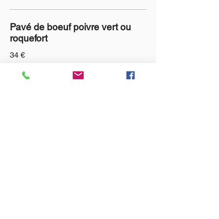
Pavé de boeuf poivre vert ou
roquefort
34 €
LA PALMA
TVA :
0604.789.555
Chaussée de Tongres, 130
4000 Rocourt
Tél :
+32 (0)4 226 79 13
Mail :
lapalmavincent@hotmail.com
Inscrivez-vous à la Newsletters
Email
*