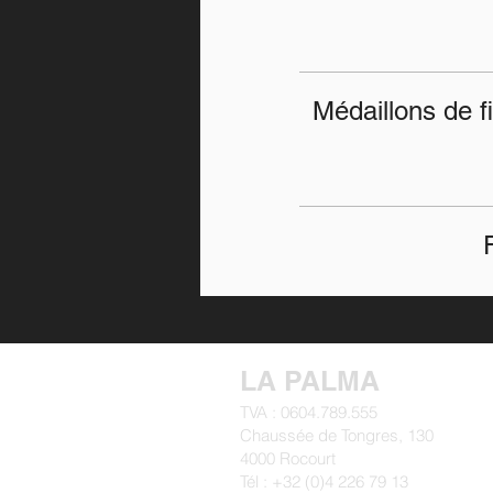
Médaillons de f
LA PALMA
TVA :
0604.789.555
Chaussée de Tongres, 130
4000 Rocourt
Tél : +32 (0)4 226 79 13