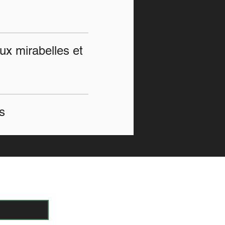
ux mirabelles et
s
ters
Envoyer