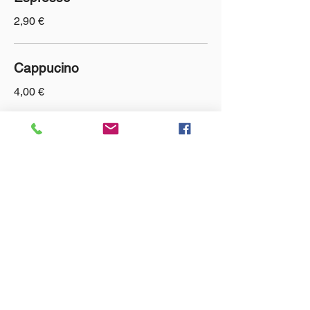
2,90 €
Cappucino
4,00 €
Choix de thé Harney & Sons
4,10 €
Irish Cofee
11,00 €