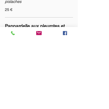
pistaches
25 €
Pappardelle aux pleurotes et
jambon de parme
26 €
Tagliatelles chair d’écrevisses
26 €
LA PALMA
TVA :
0604.789.555
Chaussée de Tongres, 130
4000 Rocourt